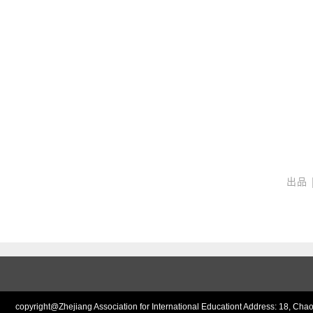
出品 
copyright@Zhejiang Association for International Educationt Address: 18,