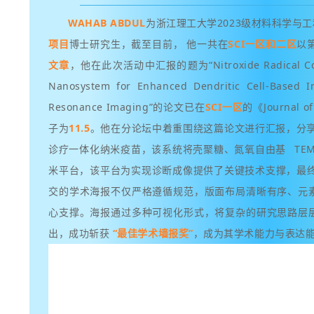
WAHAB ABDUL
为浙江理工大学2023级材料科学与
项目
博士研究生
，截至目前，
他
一共在
SCI一区和二区
以
文章
，他在此次活动中汇报的题为“Nitroxide Radical Conju
Nanosystem for Enhanced Dendritic Cell-Based 
Resonance Imaging”的论文已在
SCI一区
的《Journal of
子为
11.5
。
他在分论坛中着重围绕这篇论文进行汇报，
分享
诊疗一体化纳米疫苗，该系统将壳聚糖、
氮氧自由基
TE
米平台，该平台为实现诊断成像提供了关键技术支撑，
最
交的学术海报不仅严格遵循规范，版面布局清晰有序、元
心支撑。海报通过多种可视化形式，将复杂的研究思路层
出，成功斩获
“最佳学术墙报奖”
，成为其学术能力与表达