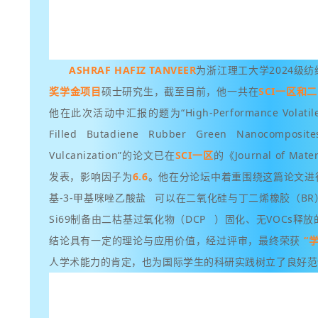
ASHRAF HAFIZ TANVEER
为浙江理工大学2024级
奖学金项目
硕士研究生，截至目前，他一共在
SCI一区和
他在此次活动中汇报的题为“High-Performance Volatile Or
Filled Butadiene Rubber Green Nanocomposite
Vulcanization”的论文已在
SCI一区
的《
Journal of Mate
发表，影响因子为
6.6
。他在分论坛中着重围绕这篇论文进
基-3-甲基咪唑乙酸盐
可以在二氧化硅与丁二烯橡胶（BR
Si69制备由二枯基过氧化物（
DCP
）固化、无VOCs释
结论具有一定的理论与应用价值，经过评审，最终荣获
“
人学术能力的肯定，也为国际学生的科研实践树立了良好范