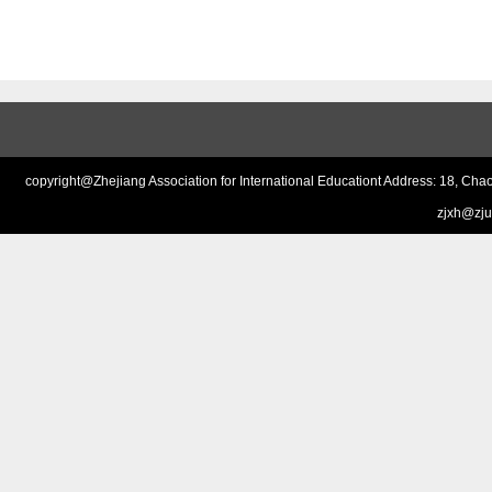
copyright@Zhejiang Association for International Educationt Address: 18,
zjxh@zju